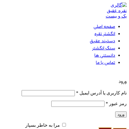
صفحه اصلی
انگشتر نقره
دستبند عقیق
سنگ انگشتر
دانستنی ها
تماس با ما
ورود / ثبت نام
ورود
ایجاد یک حساب کاربری
نام کاربری یا آدرس ایمیل
*
رمز عبور
*
ورود
رمز عبور را فراموش کرده اید؟
مرا به خاطر بسپار