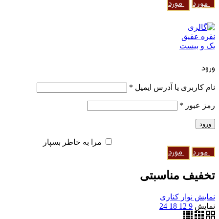
0
مورد
/
0
تومان
0
مورد
منو
ورود / ثبت نام
ورود
ایجاد یک حساب کاربری
نام کاربری یا آدرس ایمیل
*
رمز عبور
*
ورود
رمز عبور را فراموش کرده اید؟
مرا به خاطر بسپار
0
مورد
/
0
تومان
0
مورد
تخفیف مناسبتی
نمایش نوار کناری
نمایش
9
12
18
24