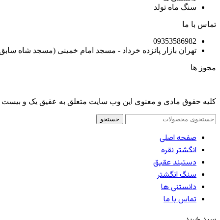
سنگ ماه تولد
تماس با ما
09353586982
تهران بازار پانزده خرداد - مسجد امام خمینی (مسجد شاه سابق)
مجوز ها
کلیه حقوق مادی و معنوی این وب سایت متعلق به عقیق یک و بیست
جستجو
صفحه اصلی
انگشتر نقره
دستبند عقیق
سنگ انگشتر
دانستنی ها
تماس با ما
سبد خرید