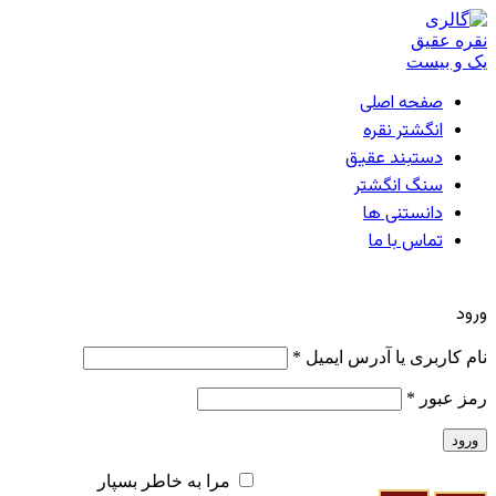
صفحه اصلی
انگشتر نقره
دستبند عقیق
سنگ انگشتر
دانستنی ها
تماس با ما
ورود / ثبت نام
ورود
ایجاد یک حساب کاربری
نام کاربری یا آدرس ایمیل
*
رمز عبور
*
ورود
رمز عبور را فراموش کرده اید؟
مرا به خاطر بسپار