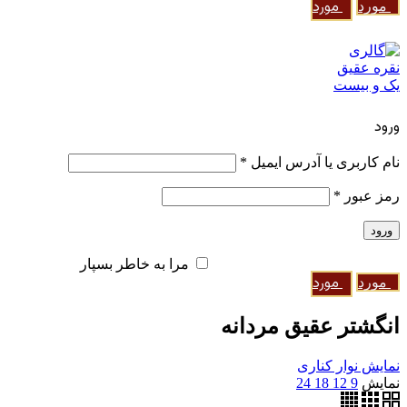
0
مورد
/
0
تومان
0
مورد
منو
ورود / ثبت نام
ورود
ایجاد یک حساب کاربری
نام کاربری یا آدرس ایمیل
*
رمز عبور
*
ورود
رمز عبور را فراموش کرده اید؟
مرا به خاطر بسپار
0
مورد
/
0
تومان
0
مورد
انگشتر عقیق مردانه
نمایش نوار کناری
نمایش
9
12
18
24