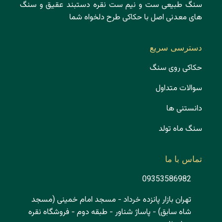
سنگ طبیعی ست و نیم ست نقره دستبند عقیق و سنگ
های معدنی اصل با حکاکی طرح دلخواه شما
دسترسی سریع
حکاکی روی سنگ
سوالات متداول
دانستنی ها
سنگ ماه تولد
تماس با ما
09353586982
تهران بازار پانزده خرداد - مسجد امام خمینی (مسجد
شاه سابق) - پاساژ شناور - طبقه دوم - فروشگاه نقره