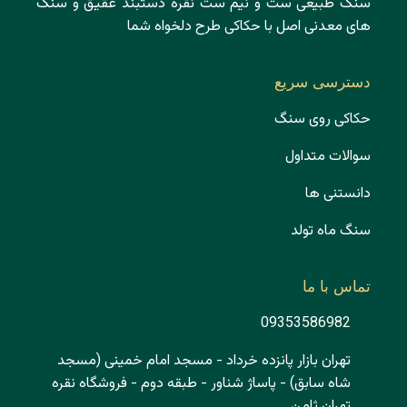
سنگ طبیعی ست و نیم ست نقره دستبند عقیق و سنگ
های معدنی اصل با حکاکی طرح دلخواه شما
دسترسی سریع
حکاکی روی سنگ
سوالات متداول
دانستنی ها
سنگ ماه تولد
تماس با ما
09353586982
تهران بازار پانزده خرداد - مسجد امام خمینی (مسجد
شاه سابق) - پاساژ شناور - طبقه دوم - فروشگاه نقره
تهران ثامن